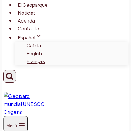
El Geoparque
Notícias
Agenda
Contacto
Español
Català
English
Français
Menú