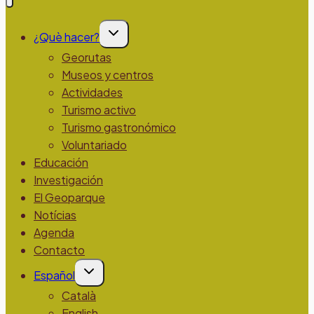
Alternar
¿Què hacer?
menú
hijo
Georutas
Museos y centros
Actividades
Turismo activo
Turismo gastronómico
Voluntariado
Educación
Investigación
El Geoparque
Notícias
Agenda
Contacto
Alternar
Español
menú
hijo
Català
English