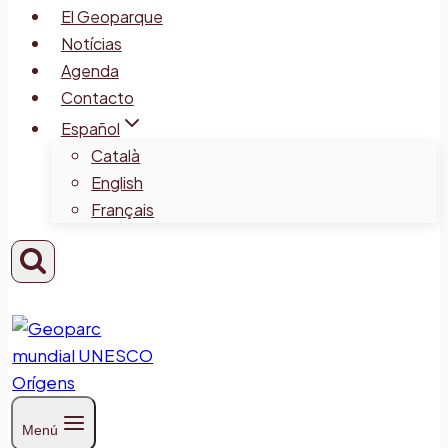
El Geoparque
Notícias
Agenda
Contacto
Español
Català
English
Français
Menú