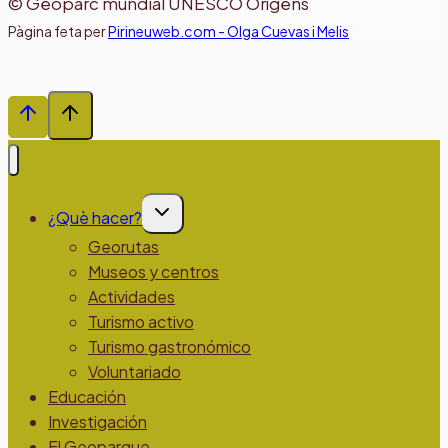
© Geoparc mundial UNESCO Orígens
Pàgina feta per
Pirineuweb.com - Olga Cuevas i Melis
Alternar
¿Què hacer?
menú
hijo
Georutas
Museos y centros
Actividades
Turismo activo
Turismo gastronómico
Voluntariado
Educación
Investigación
El Geoparque