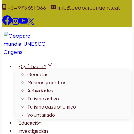
Saltar
+34 973 651 088
info@geoparcorigens.cat
al
contenido
¿Què hacer?
Georutas
Museos y centros
Actividades
Turismo activo
Turismo gastronómico
Voluntariado
Educación
Investigación