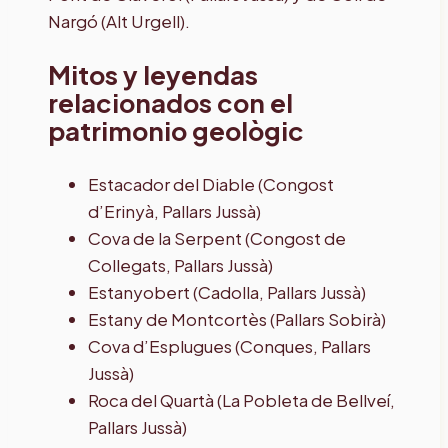
Nargó (Alt Urgell).
Mitos y leyendas
relacionados con el
patrimonio geològic
Estacador del Diable (Congost
d’Erinyà, Pallars Jussà)
Cova de la Serpent (Congost de
Collegats, Pallars Jussà)
Estanyobert (Cadolla, Pallars Jussà)
Estany de Montcortès (Pallars Sobirà)
Cova d’Esplugues (Conques, Pallars
Jussà)
Roca del Quartà (La Pobleta de Bellveí,
Pallars Jussà)