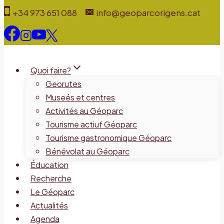
Aller
+34 973 651 088
info@geoparcorigens.cat
au
contenu
Quoi faire?
Georutes
Museés et centres
Activités au Géoparc
Tourisme actiuf Géoparc
Tourisme gastronomique Géoparc
Bénévolat au Géoparc
Éducation
Recherche
Le Géoparc
Actualités
Agenda