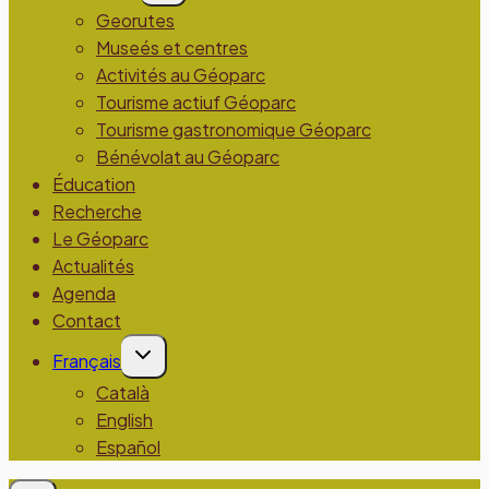
menu
Georutes
enfant
Museés et centres
Activités au Géoparc
Tourisme actiuf Géoparc
Tourisme gastronomique Géoparc
Bénévolat au Géoparc
Éducation
Recherche
Le Géoparc
Actualités
Agenda
Contact
Ouvrir/fermer
Français
le
menu
Català
enfant
English
Español