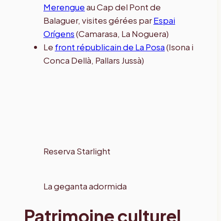
Merengue
au Cap del Pont de
Balaguer, visites gérées par
Espai
Orígens
(Camarasa, La Noguera)
Le
front républicain de La Posa
(Isona i
Conca Dellà, Pallars Jussà)
Reserva Starlight
La geganta adormida
Patrimoine culturel