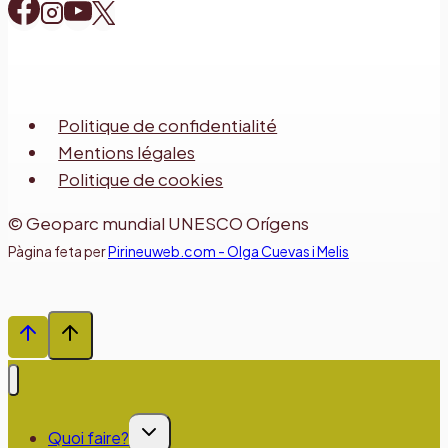
Politique de confidentialité
Mentions légales
Politique de cookies
© Geoparc mundial UNESCO Orígens
Pàgina feta per
Pirineuweb.com - Olga Cuevas i Melis
Ouvrir/fermer
Quoi faire?
le