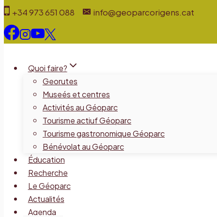
Aller
+34 973 651 088
info@geoparcorigens.cat
au
contenu
Quoi faire?
Georutes
Museés et centres
Activités au Géoparc
Tourisme actiuf Géoparc
Tourisme gastronomique Géoparc
Bénévolat au Géoparc
Éducation
Recherche
Le Géoparc
Actualités
Agenda