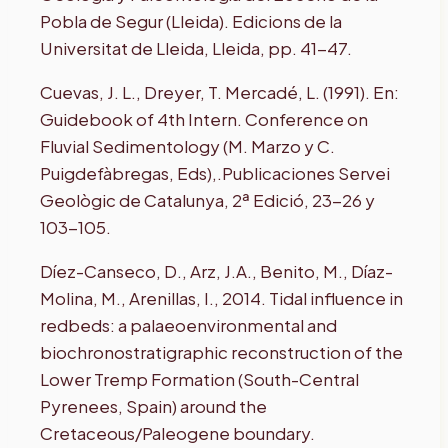
Pobla de Segur (Lleida). Edicions de la
Universitat de Lleida, Lleida, pp. 41-47.
Cuevas, J. L., Dreyer, T. Mercadé, L. (1991). En:
Guidebook of 4th Intern. Conference on
Fluvial Sedimentology (M. Marzo y C.
Puigdefàbregas, Eds),.Publicaciones Servei
Geològic de Catalunya, 2ª Edició, 23-26 y
103-105.
Díez-Canseco, D., Arz, J.A., Benito, M., Díaz-
Molina, M., Arenillas, I., 2014. Tidal influence in
redbeds: a palaeoenvironmental and
biochronostratigraphic reconstruction of the
Lower Tremp Formation (South-Central
Pyrenees, Spain) around the
Cretaceous/Paleogene boundary.