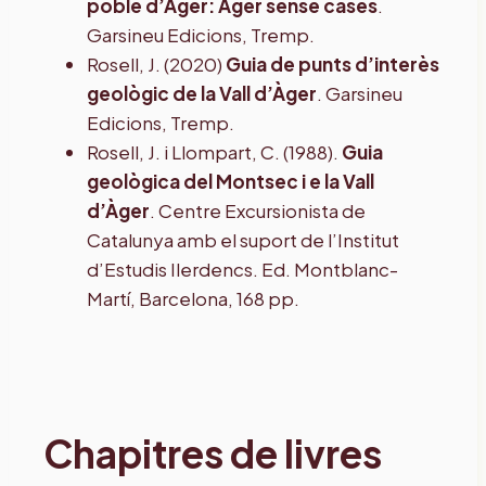
poble d’Àger: Àger sense cases
.
Garsineu Edicions, Tremp.
Rosell, J. (2020)
Guia de punts d’interès
geològic de la Vall d’Àger
. Garsineu
Edicions, Tremp.
Rosell, J. i Llompart, C. (1988).
Guia
geològica del Montsec i e la Vall
d’Àger
. Centre Excursionista de
Catalunya amb el suport de l’Institut
d’Estudis Ilerdencs. Ed. Montblanc-
Martí, Barcelona, 168 pp.
Chapitres de livres