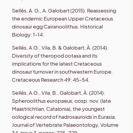
Sellès, A. G., A. Galobart (2015). Reassessing
the endemic European Upper Cretaceous
dinosaur egg Cairanoolithus. Historical
Biology: 1-14.
Sellés, A.G., Vila, B. & Galobart, À. (2014).
Diversity of theropod ootaxa and its
implications for the latest Cretaceous
dinosaur turnover in southwestern Europe.
Cretaceous Research 49: 45-54.
Sellés, A.G., Vila, B., Galobart, À. (2014).
Spheroolithus europaeus, oosp. nov. (late
Maastrichtian, Catalonia), the youngest
oological record of hadrosauroids in Eurasia.
Journal of Vertebrate Palaeontology. Volume
34, Issue 3, pages: 725-729.