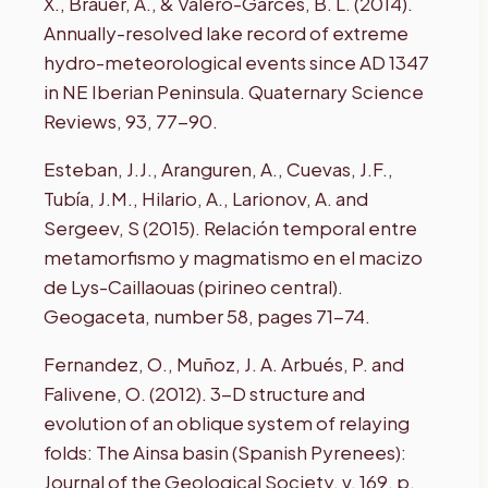
X., Brauer, A., & Valero-Garcés, B. L. (2014).
Annually-resolved lake record of extreme
hydro-meteorological events since AD 1347
in NE Iberian Peninsula. Quaternary Science
Reviews, 93, 77-90.
Esteban, J.J., Aranguren, A., Cuevas, J.F.,
Tubía, J.M., Hilario, A., Larionov, A. and
Sergeev, S (2015). Relación temporal entre
metamorfismo y magmatismo en el macizo
de Lys-Caillaouas (pirineo central).
Geogaceta, number 58, pages 71-74.
Fernandez, O., Muñoz, J. A. Arbués, P. and
Falivene, O. (2012). 3-D structure and
evolution of an oblique system of relaying
folds: The Ainsa basin (Spanish Pyrenees):
Journal of the Geological Society, v. 169, p.