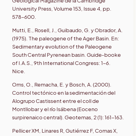
Geological Magazine de la Cambridge
University Press, Volume 153, Issue 4, pp.
578-600.
Mutti, E., Rosell, J., Guibaudo, G. y Obrador, A.
(1975). The paleogene of the Ager Basin. En:
Sedimentary evolution of the Paleogene
South Central Pyrenean basin. Guide-booke
of I.A.S., 9th International Congress: 1-6.
Nice.
Oms, O., Remacha, E. y Bosch, A. (2000).
Control tectónico en la sedimentación del
Alogrupo Castissent entre el coll de
Montllobar y el río Isábena (Eoceno
surpirenaico central). Geotemas, 2 (1): 161-163.
Pellicer XM, Linares R, Gutiérrez F, Comas X,