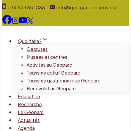
Aller
+34 973 651 088
info@geoparcorigens.cat
au
contenu
Quoi faire?
Georutes
Museés et centres
Activités au Géoparc
Tourisme actiuf Géoparc
Tourisme gastronomique Géoparc
Bénévolat au Géoparc
Éducation
Recherche
Le Géoparc
Actualités
Agenda