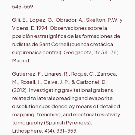
545–559.
Gili, E.; López, G.; Obrador, A.; Skelton, P.W. y
Vicens, E. 1994. Observaciones sobre la
posición estratigráfica de las formaciones de
rudistas de Sant Corneli (cuenca cretácica
surpirenaica central). Geogaceta, 15: 34-36;
Madrid.
Gutiérrez, F., Linares, R., Roqué, C., Zarroca,
M., Rosell, J., Galve, J. P., & Carbonel, D.
(2012). Investigating gravitational grabens
related to lateral spreading and evaporite
dissolution subsidence by means of detailed
mapping, trenching, and electrical resistivity
tomography (Spanish Pyrenees).
Lithosphere, 4(4), 331-353.