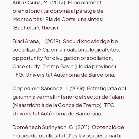
Arilla Osuna, M. (2012). El poblament
prehistòric i tardoromà al paratge de
Montcortès i Pla de Corts: una síntesi
(Bachelor’s thesis).
Blasi Arana, I. (2019). Should knowledge be
sociallized? Open-air paleontological sites:
opportunity for divulgation or spoliation,.
Case study: Tremp Basin (Lleida province).
TFG. Universitat Autònoma de Barcelona.
Ceperuelo Sánchez, J. (2019). Estratigrafia del
garumnià vermell inferior del sector de Talarn
(Maastrichtià de la Conca de Tremp). TFG.
Universitat Autònoma de Barcelona.
Domènech Surinyach, G. (2011). Obtenció de
mapes de perillositat d’esllavissades a partir