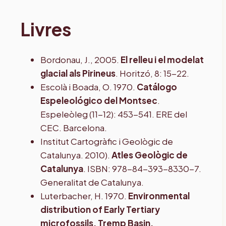
Livres
Bordonau, J., 2005.
El relleu i el modelat
glacial als Pirineus
. Horitzó, 8: 15-22.
Escolà i Boada, O. 1970.
Catálogo
Espeleológico del Montsec
.
Espeleòleg (11-12): 453-541. ERE del
CEC. Barcelona.
Institut Cartogràfic i Geològic de
Catalunya. 2010).
Atles Geològic de
Catalunya
. ISBN: 978-84-393-8330-7.
Generalitat de Catalunya.
Luterbacher, H. 1970.
Environmental
distribution of Early Tertiary
microfossils, Tremp Basin,