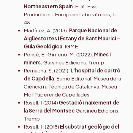
Northeastern Spain
. Edit. Esso
Production – European Laboratoires, 1-
48.
Martínez, A. (2013).
Parque Nacional de
Aigüestortes i Estany de Sant Maurici –
Guía Geológica
. IGME.
Perisé, E i Gimeno, M. (2022).
Mines i
miners.
Garsineu Edicions. Tremp.
Remacha, S. (2021).
L’hospital de cartró
de Capdella
. Eumo Editorial. Museu de la
Ciència i a Tècnica de Catalunya. Museu
Molí Paperer de Capellades.
Rosell, J (2014)
Gestació i naixement de
la Serra del Montsec
Garsineu Edicions.
Tremp
Rosell, J. (2018)
El substrat geològic del