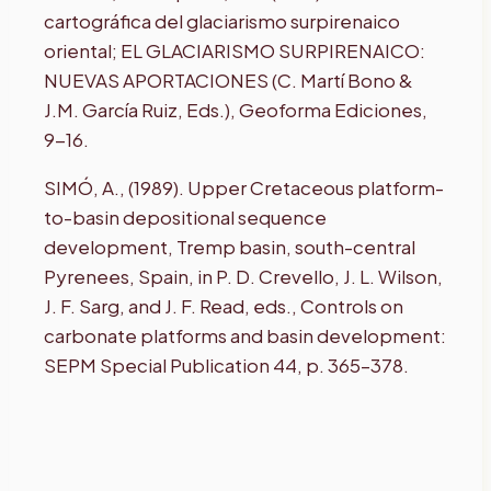
cartográfica del glaciarismo surpirenaico
oriental; EL GLACIARISMO SURPIRENAICO:
NUEVAS APORTACIONES (C. Martí Bono &
J.M. García Ruiz, Eds.), Geoforma Ediciones,
9-16.
SIMÓ, A., (1989). Upper Cretaceous platform-
to-basin depositional sequence
development, Tremp basin, south-central
Pyrenees, Spain, in P. D. Crevello, J. L. Wilson,
J. F. Sarg, and J. F. Read, eds., Controls on
carbonate platforms and basin development:
SEPM Special Publication 44, p. 365–378.