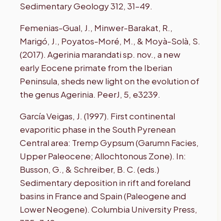
Sedimentary Geology 312, 31–49.
Femenias-Gual, J., Minwer-Barakat, R.,
Marigó, J., Poyatos-Moré, M., & Moyà-Solà, S.
(2017). Agerinia marandati sp. nov., a new
early Eocene primate from the Iberian
Peninsula, sheds new light on the evolution of
the genus Agerinia. PeerJ, 5, e3239.
García Veigas, J. (1997). First continental
evaporitic phase in the South Pyrenean
Central area: Tremp Gypsum (Garumn Facies,
Upper Paleocene; Allochtonous Zone). In:
Busson, G., & Schreiber, B. C. (eds.)
Sedimentary deposition in rift and foreland
basins in France and Spain (Paleogene and
Lower Neogene). Columbia University Press,