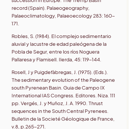
succession in Europe: The Tremp Basin
record (Spain). Palaeogeography,
Palaeoclimatology, Palaeoecology 283: 160-
171.
Robles, S. (1984). El complejo sedimentario
aluvial y lacustre de edad paleógena de la
Pobla de Segur, entre los ríos Noguera
Pallaresa y Flamisell. Ilerda, 45: 119-144.
Rosell, J y Puigdefàbregas, J. (1975). (Eds.).
The sedimentary evolution of the Paleogene
south Pyrenean Basin. Guia de Campo IX
International IAS Congress. Editores. Niza. 111
pp. Vergés, J. y Muñoz, J. A. 1990. Thrust
sequences in the South Central Pyrenees.
Bulletin de la Societé Géologique de France,
v.8, p.265-271.