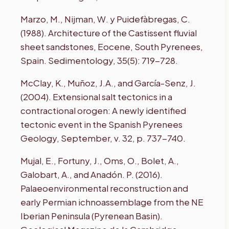
Marzo, M., Nijman, W. y Puidefàbregas, C.
(1988). Architecture of the Castissent fluvial
sheet sandstones, Eocene, South Pyrenees,
Spain. Sedimentology, 35(5): 719-728.
McClay, K., Muñoz, J.A., and García-Senz, J.
(2004). Extensional salt tectonics in a
contractional orogen: A newly identified
tectonic event in the Spanish Pyrenees
Geology, September, v. 32, p. 737-740.
Mujal, E., Fortuny, J., Oms, O., Bolet, A.,
Galobart, A., and Anadón. P. (2016).
Palaeoenvironmental reconstruction and
early Permian ichnoassemblage from the NE
Iberian Peninsula (Pyrenean Basin).