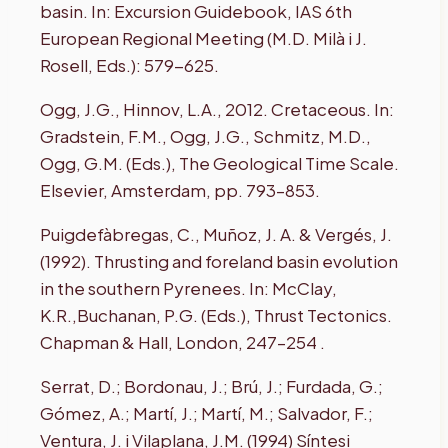
basin. In: Excursion Guidebook, IAS 6th
European Regional Meeting (M.D. Milà i J.
Rosell, Eds.): 579-625.
Ogg, J.G., Hinnov, L.A., 2012. Cretaceous. In:
Gradstein, F.M., Ogg, J.G., Schmitz, M.D.,
Ogg, G.M. (Eds.), The Geological Time Scale.
Elsevier, Amsterdam, pp. 793–853.
Puigdefàbregas, C., Muñoz, J. A. & Vergés, J.
(1992). Thrusting and foreland basin evolution
in the southern Pyrenees. In: McClay,
K.R.,Buchanan, P.G. (Eds.), Thrust Tectonics.
Chapman & Hall, London, 247–254 .
Serrat, D.; Bordonau, J.; Brú, J.; Furdada, G.;
Gómez, A.; Martí, J.; Martí, M.; Salvador, F.;
Ventura, J. i Vilaplana, J.M. (1994) Síntesi