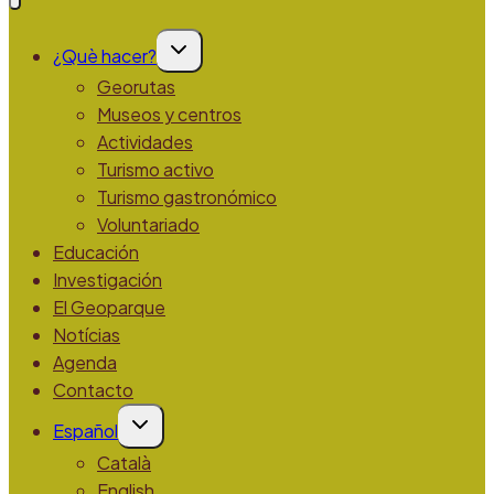
Alternar
¿Què hacer?
menú
hijo
Georutas
Museos y centros
Actividades
Turismo activo
Turismo gastronómico
Voluntariado
Educación
Investigación
El Geoparque
Notícias
Agenda
Contacto
Alternar
Español
menú
hijo
Català
English