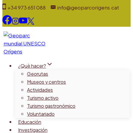
Saltar
+34 973 651 088
info@geoparcorigens.cat
al
contenido
¿Què hacer?
Georutas
Museos y centros
Actividades
Turismo activo
Turismo gastronómico
Voluntariado
Educación
Investigación