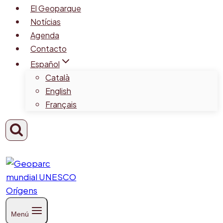
El Geoparque
Notícias
Agenda
Contacto
Español
Català
English
Français
Menú