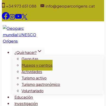
Saltar
+34 973 651 088
info@geoparcorigens.cat
al
contenido
¿Què hacer?
Georutas
Museos y centros
Actividades
Turismo activo
Turismo gastronómico
Voluntariado
Educación
Investigación