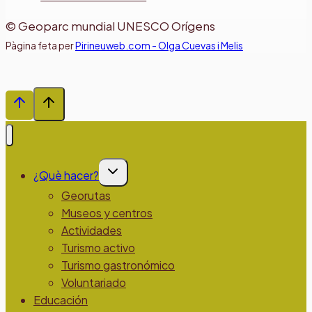
© Geoparc mundial UNESCO Orígens
Pàgina feta per
Pirineuweb.com - Olga Cuevas i Melis
Alternar
¿Què hacer?
menú
hijo
Georutas
Museos y centros
Actividades
Turismo activo
Turismo gastronómico
Voluntariado
Educación