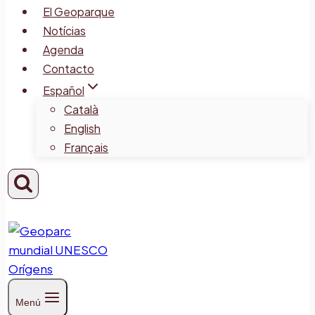
El Geoparque
Notícias
Agenda
Contacto
Español
Català
English
Français
Menú