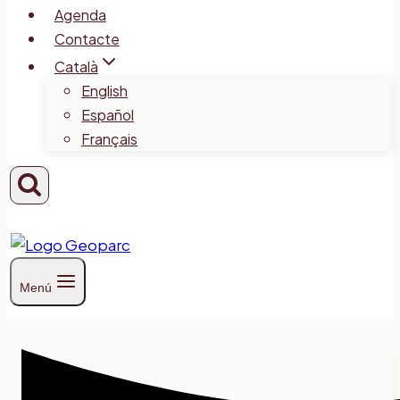
Agenda
Contacte
Català
English
Español
Français
Menú