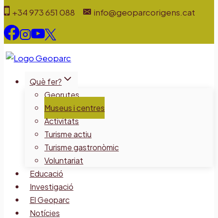
Vés
+34 973 651 088
info@geoparcorigens.cat
al
contingut
Què fer?
Georutes
Museus i centres
Activitats
Turisme actiu
Turisme gastronòmic
Voluntariat
Educació
Investigació
El Geoparc
Notícies