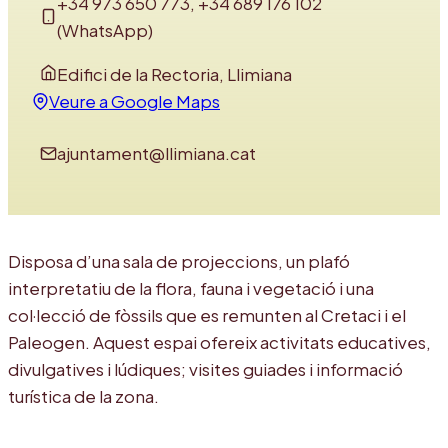
+34 973 650 773, +34 689 176 102
(WhatsApp)
Edifici de la Rectoria, Llimiana
Veure a Google Maps
ajuntament@llimiana.cat
Disposa d’una sala de projeccions, un plafó
interpretatiu de la flora, fauna i vegetació i una
col·lecció de fòssils que es remunten al Cretaci i el
Paleogen. Aquest espai ofereix activitats educatives,
divulgatives i lúdiques; visites guiades i informació
turística de la zona.