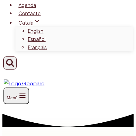
Agenda
Contacte
Català
English
Español
Français
Menú