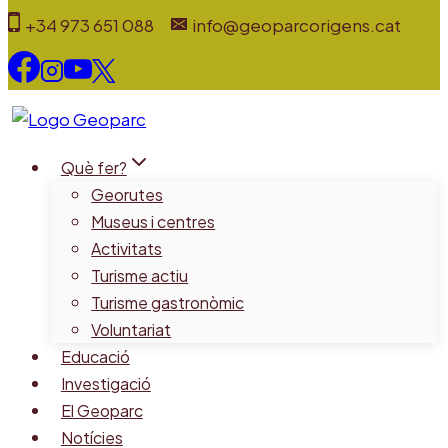
Vés
+34 973 651 088
info@geoparcorigens.cat
al
contingut
Què fer?
Georutes
Museus i centres
Activitats
Turisme actiu
Turisme gastronòmic
Voluntariat
Educació
Investigació
El Geoparc
Notícies