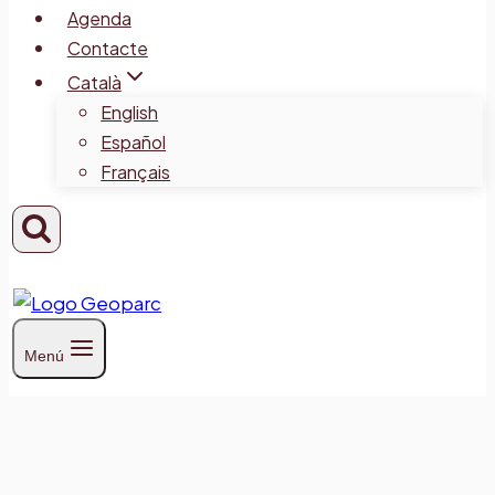
Agenda
Contacte
Català
English
Español
Français
Menú
Ofertes d’ocupació