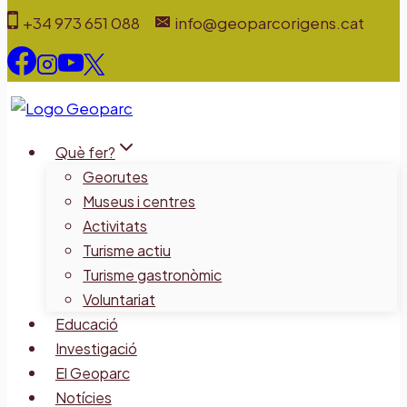
Vés
+34 973 651 088
info@geoparcorigens.cat
al
contingut
Què fer?
Georutes
Museus i centres
Activitats
Turisme actiu
Turisme gastronòmic
Voluntariat
Educació
Investigació
El Geoparc
Notícies