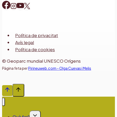
Política de privacitat
Avís legal
Política de cookies
© Geoparc mundial UNESCO Orígens
Pàgina feta per
Pirineuweb.com - Olga Cuevas i Melis
Alterna
Què fer?