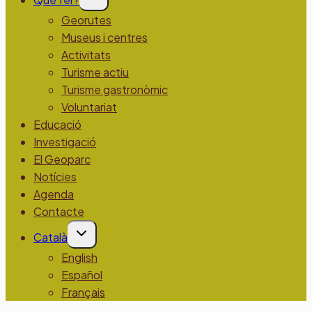
el
menú
Georutes
fill
Museus i centres
Activitats
Turisme actiu
Turisme gastronòmic
Voluntariat
Educació
Investigació
El Geoparc
Notícies
Agenda
Contacte
Alterna
Català
el
menú
English
fill
Español
Français