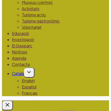
Museus i centres
Activitats
Turisme actiu
Turisme gastronòmic
Voluntariat
Educació
Investigació
El Geoparc
Notícies
Agenda
Contacte
Alterna
Català
el
menú
English
fill
Español
Français