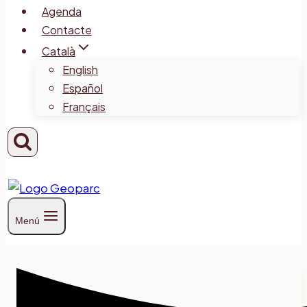
Agenda
Contacte
Català
English
Español
Français
Menú