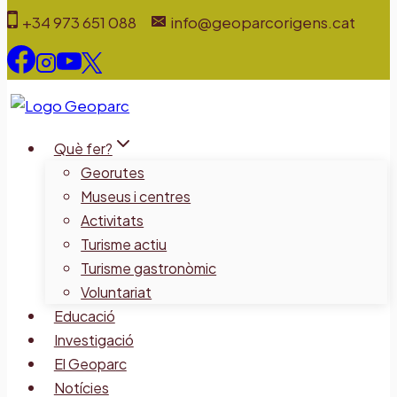
Vés
+34 973 651 088
info@geoparcorigens.cat
al
contingut
Què fer?
Georutes
Museus i centres
Activitats
Turisme actiu
Turisme gastronòmic
Voluntariat
Educació
Investigació
El Geoparc
Notícies