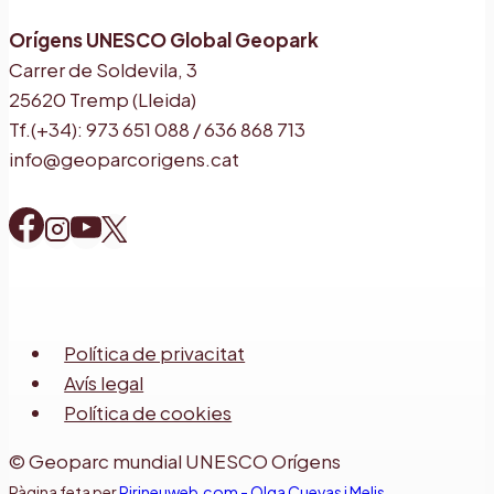
Orígens UNESCO Global Geopark
Carrer de Soldevila, 3
25620 Tremp (Lleida)
Tf.(+34): 973 651 088 / 636 868 713
info@geoparcorigens.cat
Política de privacitat
Avís legal
Política de cookies
© Geoparc mundial UNESCO Orígens
Pàgina feta per
Pirineuweb.com - Olga Cuevas i Melis