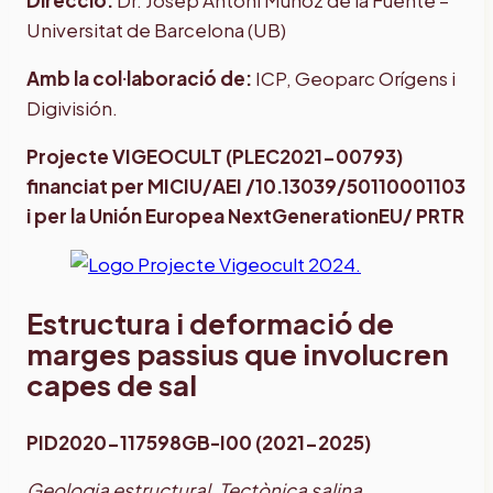
Direcció:
Dr. Josep Antoni Muñoz de la Fuente –
Universitat de Barcelona (UB)
Amb la col·laboració de:
ICP, Geoparc Orígens i
Digivisión.
Projecte VIGEOCULT (PLEC2021-00793)
financiat per MICIU/AEI /10.13039/50110001103
i per la Unión Europea NextGenerationEU/ PRTR
Estructura i deformació de
marges passius que involucren
capes de sal
PID2020-117598GB-I00 (2021-2025)
Geologia estructural, Tectònica salina