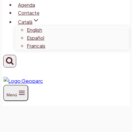
Agenda
Contacte
Català
English
Español
Français
Menú
Recerques