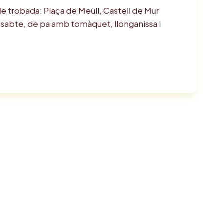
de trobada: Plaça de Meüll, Castell de Mur
abte, de pa amb tomàquet, llonganissa i