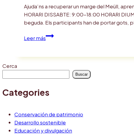
con
Ajuda’ns a recuperar un marge del Meüll, aprene
el
HORARI DISSABTE: 9:00-18:00 HORARI DIUMENGE
Geoparque
beguda. Els participants han de portar gots, pl
Mundial
UNESCO
RECUPEREM
Leer más
Orígens!
EL
MEÜLL
Cerca
Buscar
Categories
Conservación de patrimonio
Desarrollo sostenible
Educación y divulgación