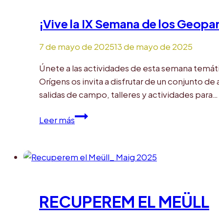
IX
¡Vive la IX Semana de los Geo
Semana
de
7 de mayo de 2025
13 de mayo de 2025
los
Geoparques
Únete a las actividades de esta semana temát
Europeos
Orígens os invita a disfrutar de un conjunto d
con
salidas de campo, talleres y actividades para…
casi
300
¡Vive
Leer más
participantes
la
IX
Semana
de
los
Geoparques
RECUPEREM EL MEÜLL
Europeos