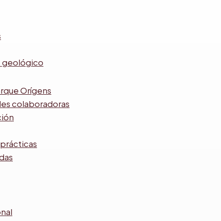
s
s geológico
rque Orígens
des colaboradoras
ción
prácticas
adas
nal