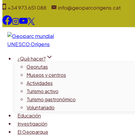
Saltar
+34 973 651 088
info@geoparcorigens.cat
al
contenido
¿Què hacer?
Georutas
Museos y centros
Actividades
Turismo activo
Turismo gastronómico
Voluntariado
Educación
Investigación
El Geoparque