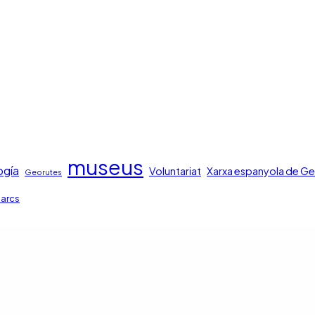
museus
ogía
Voluntariat
Xarxa espanyola de Ge
Georutes
parcs