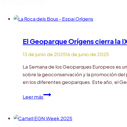
Voluntariat
El Geoparque Orígens cierra la
13 de junio de 2025
16 de junio de 2025
La Semana de los Geoparques Europeos es un fe
sobre la geoconservación y la promoción del 
en los diferentes geoparques. Este año, el G
El
Leer más
Geoparque
Orígens
cierra
la