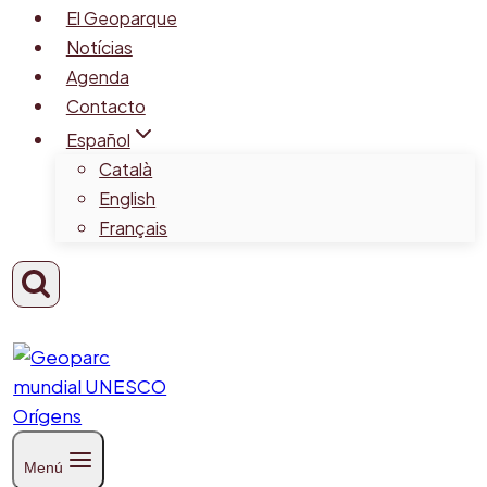
El Geoparque
Notícias
Agenda
Contacto
Español
Català
English
Français
Menú