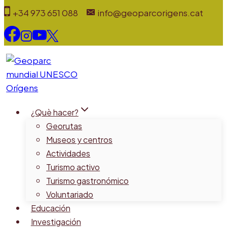
Saltar
+34 973 651 088
info@geoparcorigens.cat
al
contenido
¿Què hacer?
Georutas
Museos y centros
Actividades
Turismo activo
Turismo gastronómico
Voluntariado
Educación
Investigación