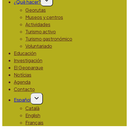
¿Què hacer?
menú
hijo
Georutas
Museos y centros
Actividades
Turismo activo
Turismo gastronómico
Voluntariado
Educación
Investigación
El Geoparque
Notícias
Agenda
Contacto
Alternar
Español
menú
hijo
Català
English
Français