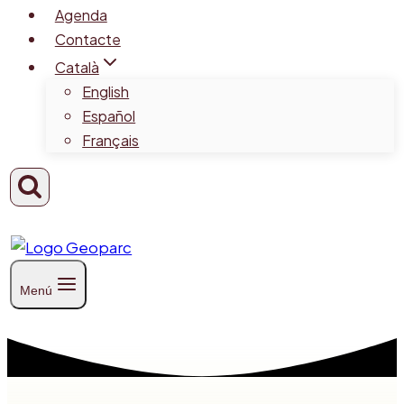
Agenda
Contacte
Català
English
Español
Français
Menú