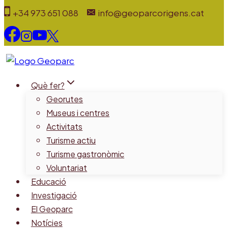
Vés
+34 973 651 088
info@geoparcorigens.cat
al
contingut
Què fer?
Georutes
Museus i centres
Activitats
Turisme actiu
Turisme gastronòmic
Voluntariat
Educació
Investigació
El Geoparc
Notícies