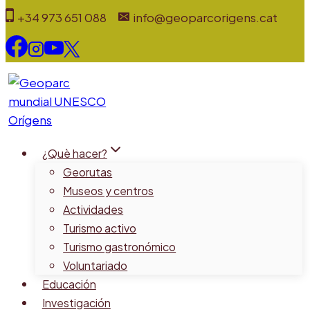
Saltar
+34 973 651 088
info@geoparcorigens.cat
al
contenido
¿Què hacer?
Georutas
Museos y centros
Actividades
Turismo activo
Turismo gastronómico
Voluntariado
Educación
Investigación