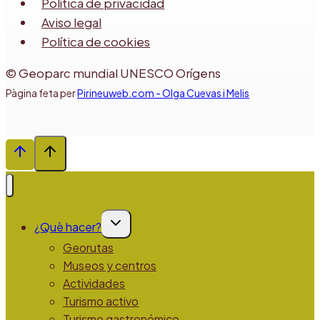
Política de privacidad
Aviso legal
Política de cookies
© Geoparc mundial UNESCO Orígens
Pàgina feta per
Pirineuweb.com - Olga Cuevas i Melis
Alternar
¿Què hacer?
menú
hijo
Georutas
Museos y centros
Actividades
Turismo activo
Turismo gastronómico