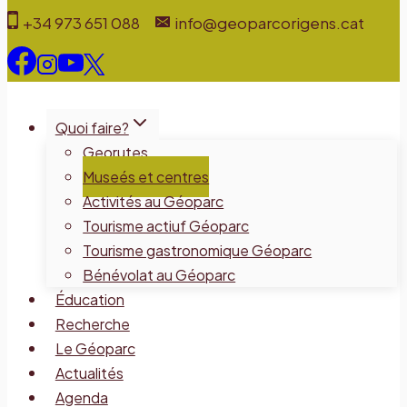
Aller
+34 973 651 088
info@geoparcorigens.cat
au
contenu
Quoi faire?
Georutes
Museés et centres
Activités au Géoparc
Tourisme actiuf Géoparc
Tourisme gastronomique Géoparc
Bénévolat au Géoparc
Éducation
Recherche
Le Géoparc
Actualités
Agenda