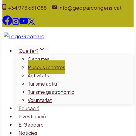
Vés
+34 973 651 088
info@geoparcorigens.cat
al
contingut
Què fer?
Georutes
Museus i centres
Activitats
Turisme actiu
Turisme gastronòmic
Voluntariat
Educació
Investigació
El Geoparc
Notícies