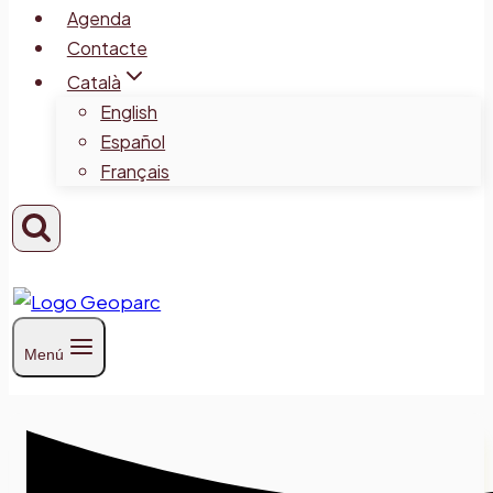
Agenda
Contacte
Català
English
Español
Français
Menú