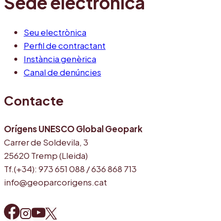
Sede electrónica
Seu electrònica
Perfil de contractant
Instància genèrica
Canal de denúncies
Contacte
Orígens UNESCO Global Geopark
Carrer de Soldevila, 3
25620 Tremp (Lleida)
Tf.(+34): 973 651 088 / 636 868 713
info@geoparcorigens.cat