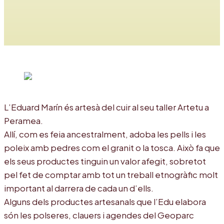
L’Eduard Marín és artesà del cuir al seu taller Artetu a
Peramea.
Allí, com es feia ancestralment, adoba les pells i les
poleix amb pedres com el granit o la tosca. Això fa que
els seus productes tinguin un valor afegit, sobretot
pel fet de comptar amb tot un treball etnogràfic molt
important al darrera de cada un d’ells.
Alguns dels productes artesanals que l’Edu elabora
són les polseres, clauers i agendes del Geoparc