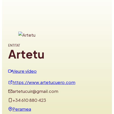
ENTITAT
Artetu
Veure vídeo
https://www.artetucuero.com
artetucuir@gmail.com
+34 610 880 423
Peramea