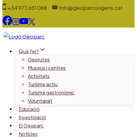
Vés
+34 973 651 088
info@geoparcorigens.cat
al
contingut
Què fer?
Georutes
Museus i centres
Activitats
Turisme actiu
Turisme gastronòmic
Voluntariat
Educació
Investigació
El Geoparc
Notícies