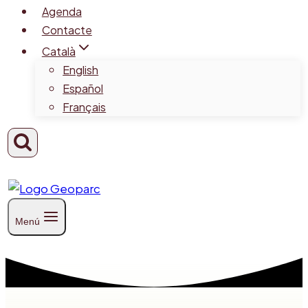
Agenda
Contacte
Català
English
Español
Français
Menú